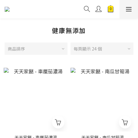
健康無添加
商品排序
每頁顯示 24 個
天天家餸 - 車厘茄濃湯
天天家餸 - 南瓜甘筍湯